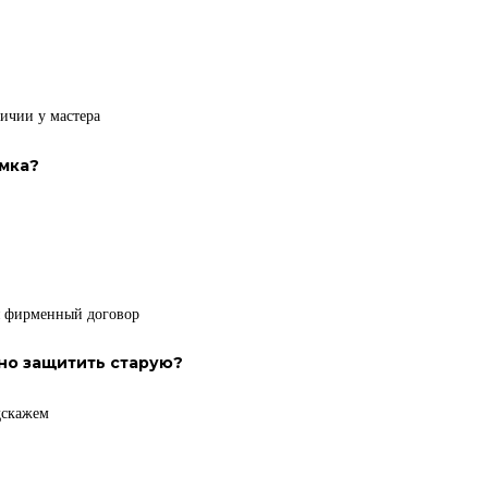
личии у мастера
амка?
ся фирменный договор
но защитить старую?
дскажем