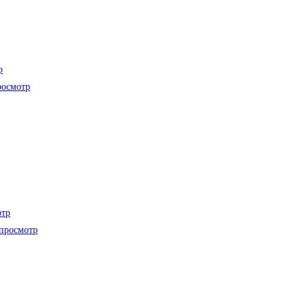
р
осмотр
отр
просмотр