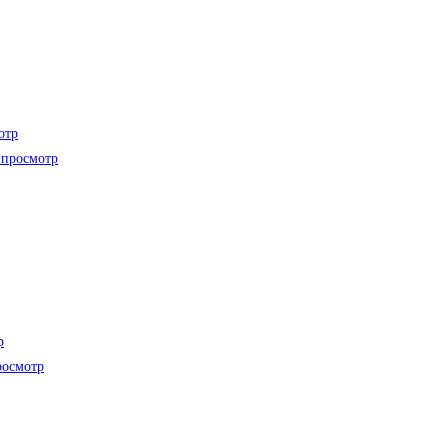
отр
просмотр
р
осмотр