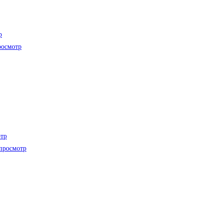
р
осмотр
тр
просмотр